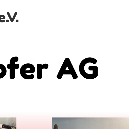
.V.
er AG