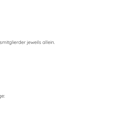
itglierder jeweils allein.
ge: