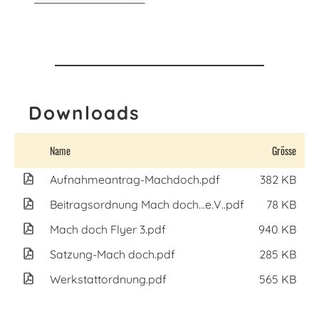
Downloads
Name
Grösse
Ty
Aufnahmeantrag-Machdoch.pdf
382 KB
A
Beitragsordnung Mach doch...e.V..pdf
78 KB
A
Mach doch Flyer 3.pdf
940 KB
A
Satzung-Mach doch.pdf
285 KB
A
Werkstattordnung.pdf
565 KB
A