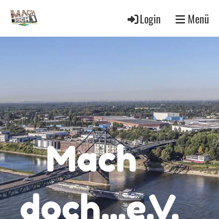
Login
Menü
Mach
doch...e.V.